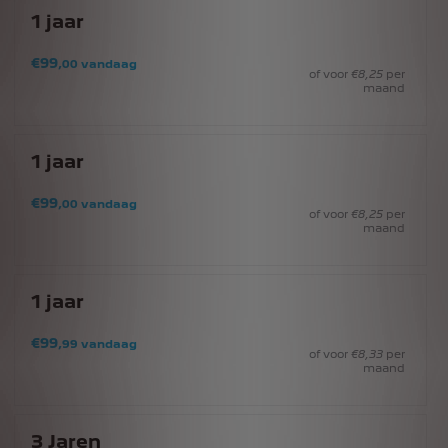
1
jaar
€
99
,00
vandaag
of voor
€
8
,25
per
maand
1
jaar
€
99
,00
vandaag
of voor
€
8
,25
per
maand
1
jaar
€
99
,99
vandaag
of voor
€
8
,33
per
maand
3
Jaren