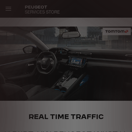
Skip
PEUGEOT
to
SERVICES STORE
main
content
Main
navigation
REAL TIME TRAFFIC