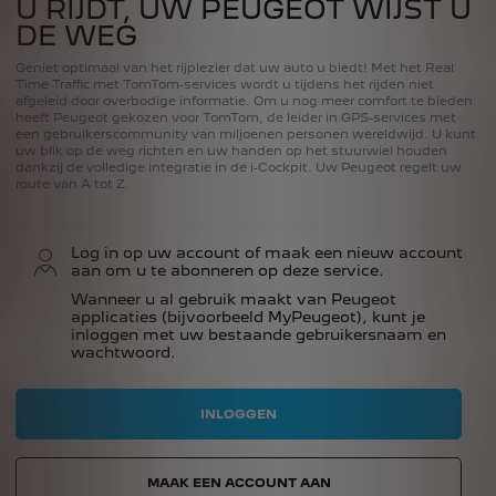
U RIJDT, UW PEUGEOT WIJST U
DE WEG
Geniet optimaal van het rijplezier dat uw auto u biedt! Met het Real
Time Traffic met TomTom-services wordt u tijdens het rijden niet
afgeleid door overbodige informatie. Om u nog meer comfort te bieden
heeft Peugeot gekozen voor TomTom, de leider in GPS-services met
een gebruikerscommunity van miljoenen personen wereldwijd. U kunt
uw blik op de weg richten en uw handen op het stuurwiel houden
dankzij de volledige integratie in de i-Cockpit. Uw Peugeot regelt uw
route van A tot Z.
Log in op uw account of maak een nieuw account
aan om u te abonneren op deze service.
Wanneer u al gebruik maakt van Peugeot
applicaties (bijvoorbeeld MyPeugeot), kunt je
inloggen met uw bestaande gebruikersnaam en
wachtwoord.
INLOGGEN
MAAK EEN ACCOUNT AAN