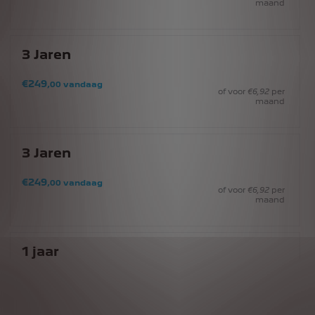
maand
3
Jaren
€
249
,00
vandaag
of voor
€
6
,92
per
maand
3
Jaren
€
249
,00
vandaag
of voor
€
6
,92
per
maand
1
jaar
€
266
,00
vandaag
of voor
€
22
,17
per
maand