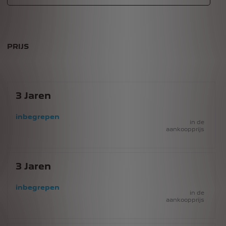
PRIJS
3
Jaren
inbegrepen
in de
aankoopprijs
3
Jaren
inbegrepen
in de
aankoopprijs