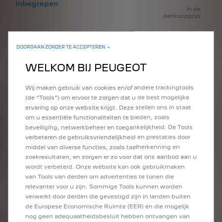
inbegrepen
in de
aankoopprijs
DOORGAAN ZONDER TE ACCEPTEREN →
3
Jaren
WELKOM BIJ PEUGEOT
inbegrepen
in de
aankoopprijs
Wij maken gebruik van cookies en/of andere trackingtools
(de “Tools”) om ervoor te zorgen dat u de best mogelijke
ervaring op onze website krijgt. Deze stellen ons in staat
om u essentiële functionaliteiten te bieden, zoals
3
Jaren
beveiliging, netwerkbeheer en toegankelijkheid. De Tools
verbeteren de gebruiksvriendelijkheid en prestaties door
inbegrepen
middel van diverse functies, zoals taalherkenning en
in de
aankoopprijs
zoekresultaten, en zorgen er zo voor dat ons aanbod aan u
wordt verbeterd. Onze website kan ook gebruikmaken
van Tools van derden om advertenties te tonen die
relevanter voor u zijn. Sommige Tools kunnen worden
3
Jaren
verwerkt door derden die gevestigd zijn in landen buiten
de Europese Economische Ruimte (EER) en die mogelijk
inbegrepen
nog geen adequaatheidsbesluit hebben ontvangen van
in de