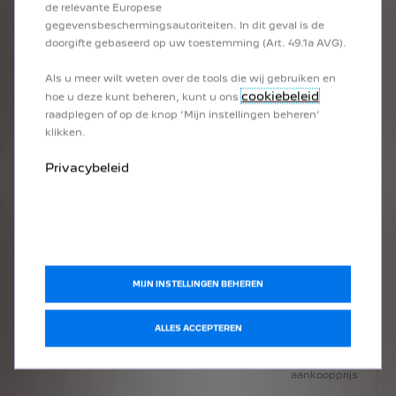
aankoopprijs
de relevante Europese
gegevensbeschermingsautoriteiten. In dit geval is de
doorgifte gebaseerd op uw toestemming (Art. 49.1a AVG).
3
Jaren
Als u meer wilt weten over de tools die wij gebruiken en
cookiebeleid
hoe u deze kunt beheren, kunt u ons
inbegrepen
raadplegen of op de knop ‘Mijn instellingen beheren’
in de
aankoopprijs
klikken.
Privacybeleid
3
Jaren
inbegrepen
in de
aankoopprijs
MIJN INSTELLINGEN BEHEREN
3
Jaren
ALLES ACCEPTEREN
inbegrepen
in de
aankoopprijs