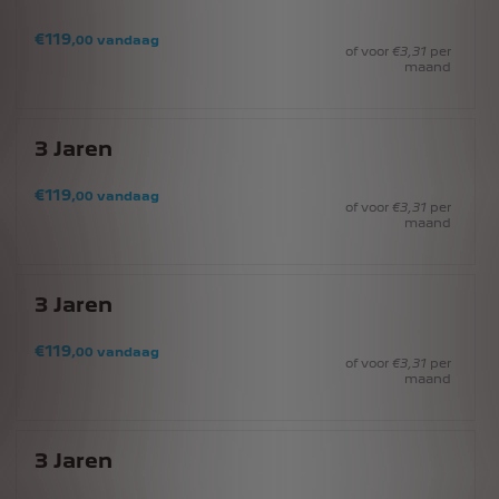
€
119
,00
vandaag
of voor
€
3
,31
per
maand
3
Jaren
€
119
,00
vandaag
of voor
€
3
,31
per
maand
3
Jaren
€
119
,00
vandaag
of voor
€
3
,31
per
maand
3
Jaren